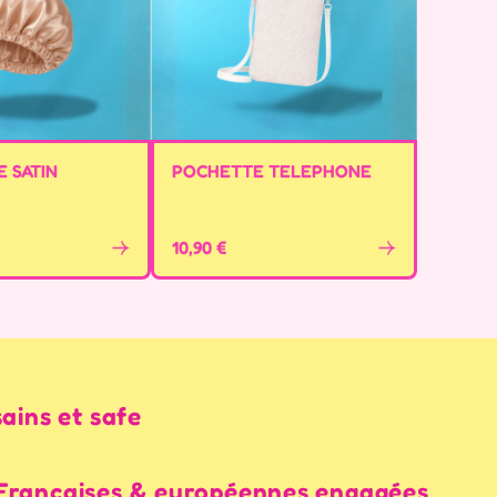
 SATIN
POCHETTE TELEPHONE
10,90 €
sains et safe
Françaises & européennes engagées