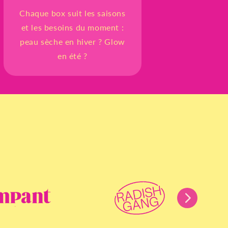
Chaque box suit les saisons
et les besoins du moment :
peau sèche en hiver ? Glow
en été ?