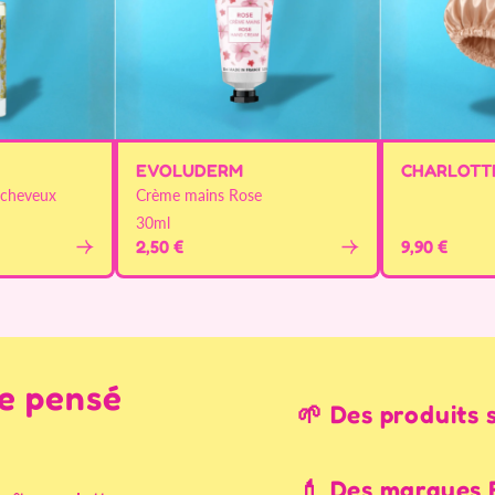
EVOLUDERM
CHARLOTTE
 cheveux
Crème mains Rose
30ml
2,50 €
9,90 €
le pensé
🌱 Des produits 
💄 Des marques 