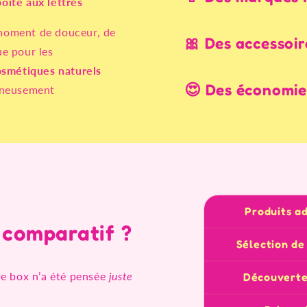
oîte aux lettres
n moment de douceur, de
🎀 Des accessoir
e pour les
osmétiques naturels
😍 Des économie
gneusement
Produits a
u comparatif ?
Sélection de
re box n’a été pensée
juste
Découverte