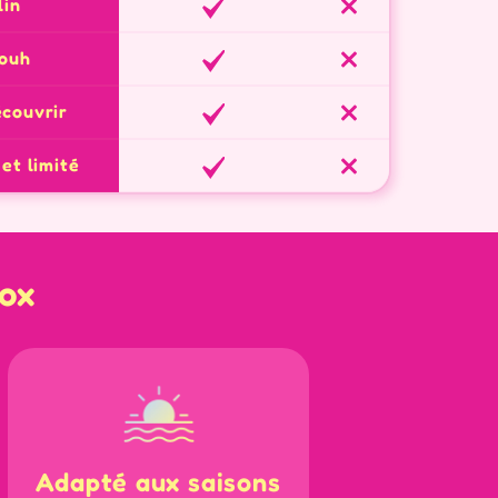
lin
aouh
couvrir
 et limité
box
Adapté aux saisons