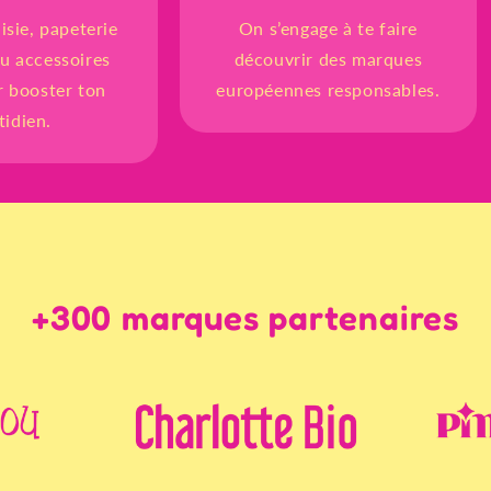
isie, papeterie
On s’engage à te faire
u accessoires
découvrir des marques
r booster ton
européennes responsables.
tidien.
+300 marques partenaires