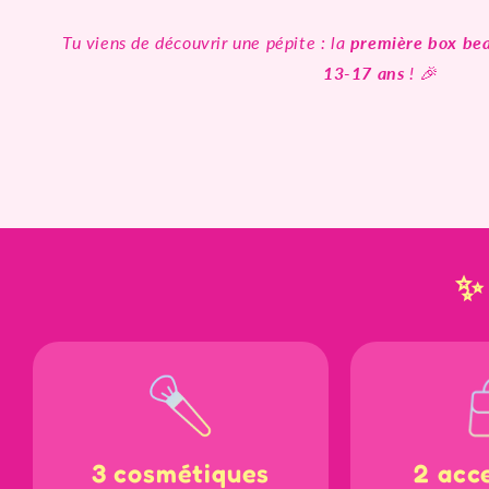
Tu viens de découvrir une pépite : la
première box bea
13-17 ans
! 🎉
✨ 
3 cosmétiques
2 acc