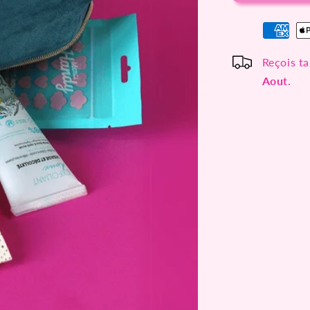
Reçois ta
Aout
.