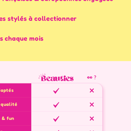
es stylés à collectionner
s chaque mois
👀 ?
daptés
 qualité
 & fun