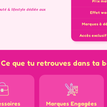
Prix ma
uté & lifestyle dédiée aux
Effet w
Marques à dé
Accès exclusif
Ce que tu retrouves dans ta 
essoires
Marques Engagées