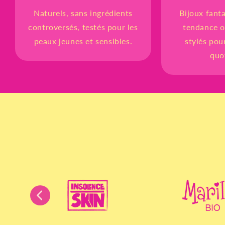
Naturels, sans ingrédients
Bijoux fanta
controversés, testés pour les
tendance o
peaux jeunes et sensibles.
stylés pou
quo