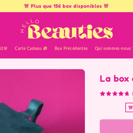
🚨​ Plus que 156 box disponibles 🚨​
ût🌸
Carte Cadeau 🎁
Box Précédentes
Qui sommes-nous 
La box 
🚨